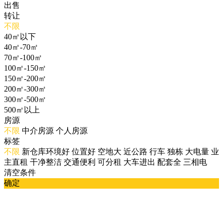
出售
转让
不限
40㎡以下
40㎡-70㎡
70㎡-100㎡
100㎡-150㎡
150㎡-200㎡
200㎡-300㎡
300㎡-500㎡
500㎡以上
房源
不限
中介房源
个人房源
标签
不限
新仓库环境好
位置好
空地大
近公路
行车
独栋
大电量
业
主直租
干净整洁
交通便利
可分租
大车进出
配套全
三相电
清空条件
确定