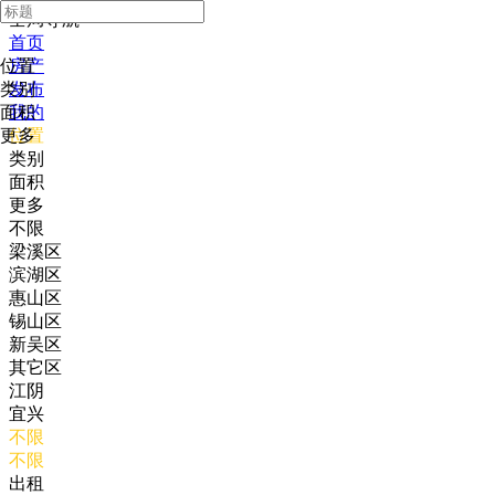
全局导航
首页
位置
房产
类别
发布
面积
我的
更多
位置
类别
面积
更多
不限
梁溪区
滨湖区
惠山区
锡山区
新吴区
其它区
江阴
宜兴
不限
不限
出租