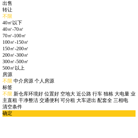
出售
转让
不限
40㎡以下
40㎡-70㎡
70㎡-100㎡
100㎡-150㎡
150㎡-200㎡
200㎡-300㎡
300㎡-500㎡
500㎡以上
房源
不限
中介房源
个人房源
标签
不限
新仓库环境好
位置好
空地大
近公路
行车
独栋
大电量
业
主直租
干净整洁
交通便利
可分租
大车进出
配套全
三相电
清空条件
确定