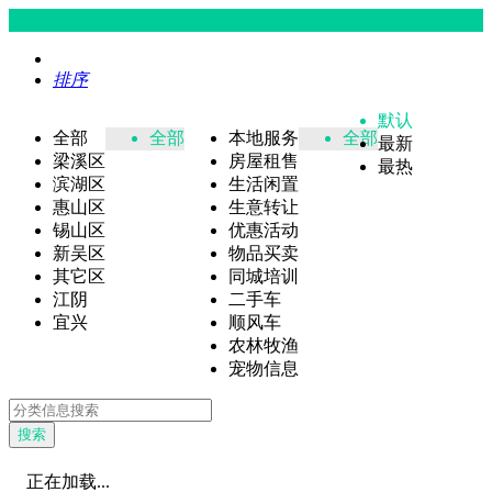
排序
默认
全部
全部
本地服务
全部
最新
梁溪区
房屋租售
最热
滨湖区
生活闲置
惠山区
生意转让
锡山区
优惠活动
新吴区
物品买卖
其它区
同城培训
江阴
二手车
宜兴
顺风车
农林牧渔
宠物信息
搜索
正在加载...