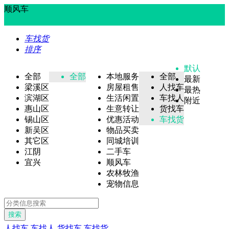
顺风车
车找货
排序
默认
全部
全部
本地服务
全部
最新
梁溪区
房屋租售
人找车
最热
滨湖区
生活闲置
车找人
附近
惠山区
生意转让
货找车
锡山区
优惠活动
车找货
新吴区
物品买卖
其它区
同城培训
江阴
二手车
宜兴
顺风车
农林牧渔
宠物信息
搜索
人找车
车找人
货找车
车找货